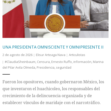
UNA PRESIDENTA OMNISCIENTE Y OMNIPRESENTE II
2 de agosto de 2026
Elisur Arteaga Nava
Articulistas
#ClaudiaSheinbaum
,
Censura
,
Ernesto Ruffo
,
información
,
Marina
del Pilar Avila Olmeda
,
Presidencia
,
seguridad
Fueron los opositores, cuando gobernaron México, los
que inventaron el huachicoleo, los responsables del
crecimiento de la delincuencia organizada y de
establecer vínculos de maridaje con el narcotráfico.