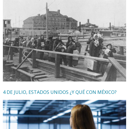
19 de julio de 2026
Enrique Muñoz
Articulistas
acusaciones
,
Baja California
,
crimen organizado
,
Marina del Pilar
Ávila
,
seguridad
Está asustada, ofrece una rueda de medios en la que se
cura en salud al reconocer que habrá más audios
comprometedores y recurre a la estrategia de afirmar
que su antecesor, Jaime Bonilla, la engañó…
4 DE JULIO, ESTADOS UNIDOS ¿Y QUÉ CON MÉXICO?
18 de julio de 2026
Francisco José Cruz y González
Internacional
Estados Unidos
,
mexico
,
Relación Bilateral
,
seguridad
Hoy las tierras de América del Norte, que dieron