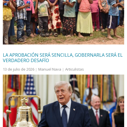
político-social más amplia puede apreciarse el daño
acumulativo y paulatino que representa para la
Seguridad Nacional.
LA APROBACIÓN SERÁ SENCILLA, GOBERNARLA SERÁ EL
VERDADERO DESAFÍO
13 de julio de 2026
Manuel Nava
Articulistas
comunidades originarias
,
Guerrero
,
Ley General de Derechos de
los Pueblos Indígenas y Afromexicanos
,
seguridad
,
violencia
La entidad concentra una importante población
perteneciente a los pueblos Náhuatl, Mixteco,
Tlapaneco (Me’phaa) y Amuzgo, además de
comunidades afromexicanas con una larga demanda de