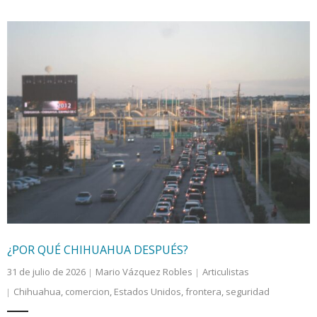
¿POR QUÉ CHIHUAHUA DESPUÉS?
31 de julio de 2026
Mario Vázquez Robles
Articulistas
Chihuahua
,
comercion
,
Estados Unidos
,
frontera
,
seguridad