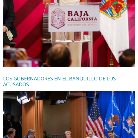
LOS GOBERNADORES EN EL BANQUILLO DE LOS
ACUSADOS
23 de julio de 2026
Alejandro Zapata Perogordo
Articulistas
Estados Unidos
,
Marina del Pilar Avila Olmeda
,
MORENA
,
narcotráfico
,
seguridad
En esas andadas, han traspasado fronteras éticas, sus
conductas se han excedido, los limites de la prudencia,