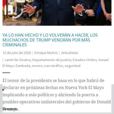
reconocimiento.
YA LO HAN HECHO Y LO VOLVERÁN A HACER, LOS
MUCHACHOS DE TRUMP VENDRÁN POR MÁS
CRIMINALES
12 de julio de 2026
Enrique Muñoz
Articulistas
cartel de Sinaloa
,
Departamento de Justicia
,
Estados Unidos
,
Ismael
1
2
3
…
15
El Mayo Zambada
,
mexico
,
narcotráfico
,
seguridad
El temor de la presidenta se basa en lo que habrá de
declarar en próximas fechas en Nueva York El Mayo
implicando a más políticos y abriendo la puerta a
posibles operativos unilaterales del gobierno de Donald
Trump…
Directorio