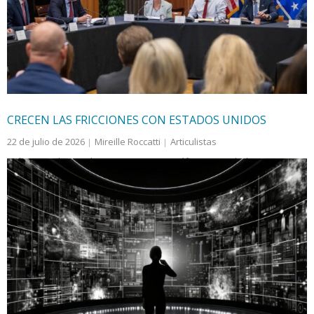
la moderación y el apego a la legalidad se han visto
severamente cuestionados…
CRECEN LAS FRICCIONES CON ESTADOS UNIDOS
22 de julio de 2026
Mireille Roccatti
Articulistas
Clau
,
Estados Unidos
,
MORENA
,
narcotráfico
,
seguridad
En ese artículo su autor describe la violencia desatada
durante el reciente proceso electoral en México,
describe cómo los carteles de la droga derramaron
sangre de candidatos para dominar los gobiernos de los
municipios y los estados y así gobernar a través de “sus
narcocandidatos”.