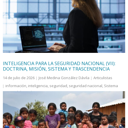
protección y un hogar a los inmigrantes, han
aumentado brutalmente —vale el calificativo— en
extensión despojando a México de más de la mitad de
su territorio…
INTELIGENCIA PARA LA SEGURIDAD NACIONAL (VII):
DOCTRINA, MISIÓN, SISTEMA Y TRASCENDENCIA
14 de julio de 2026
José Medina González Dávila
Articulistas
información
,
inteligencia
,
seguridad
,
seguridad nacional
,
Sistema
Nacional de Inteligencia
Dicha crisis es mucho más grave que la que puede
expresarse y transmitirse en este espacio,
particularmente por que sólo desde una perspectiva