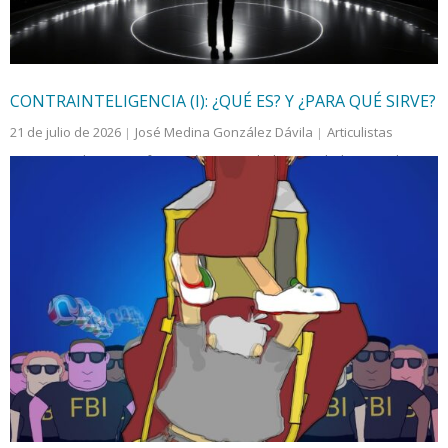
CONTRAINTELIGENCIA (I): ¿QUÉ ES? Y ¿PARA QUÉ SIRVE?
21 de julio de 2026
José Medina González Dávila
Articulistas
Contrainteligencia
,
información
,
seguridad
,
seguridad nacional
Pero la Inteligencia es tan solo una parte de la ecuación
de la Seguridad Nacional. Provee de análisis, contexto,
evaluación y prospectiva a los tomadores de decisiones,
esencialmente convirtiéndose en los ojos y oídos del
liderazgo nacional en los ámbitos estratégico,
operacional, operativo y táctico.