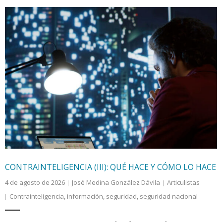
CONTRAINTELIGENCIA (III): QUÉ HACE Y CÓMO LO HACE
4 de agosto de 2026
José Medina González Dávila
Articulistas
Contrainteligencia
,
información
,
seguridad
,
seguridad nacional