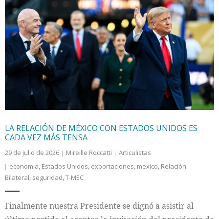
LA RELACIÓN DE MÉXICO CON ESTADOS UNIDOS ES
CADA VEZ MÁS TENSA
29 de julio de 2026
Mireille Roccatti
Articulistas
economia
,
Estados Unidos
,
exportaciones
,
mexico
,
Relación
Bilateral
,
seguridad
,
T-MEC
Finalmente nuestra Presidente se dignó a asistir al