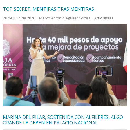
TOP SECRET. MENTIRAS TRAS MENTIRAS
20 de julio de 2026
Marco Antonio Aguilar Cortés
Articulistas
AMLO
,
Claudia Sheinbaum Pardo
,
Estados Unidos
,
FGR
,
MORENA
,
narcotráfico
,
seguridad
De ahí viene la comedia de enredo promovida por la
engañadora doña Claudia, para enredar actos
criminales, y poder blindar, por cinco años, mínimo, al
gobernador de Sinaloa con licencia, Rubén Rocha
Moya…
MARINA DEL PILAR, SOSTENIDA CON ALFILERES, ALGO
GRANDE LE DEBEN EN PALACIO NACIONAL