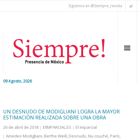
Síguenos en @Siempre_revista
09 Agosto, 2026
Inicio
Editorial
UN DESNUDO DE MODIGLIANI LOGRA LA MAYOR
ESTIMACIÓN REALIZADA SOBRE UNA OBRA
Nacional
26 de abril de 2018
ElIMPARCIAL.ES
El Imparcial
Amedeo Modigliani
,
Berthe Weill
,
Desnudo
,
Nu couché
,
París
,
Colaboradores