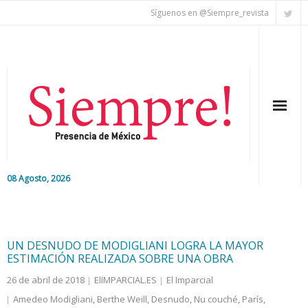
Síguenos en @Siempre_revista
08 Agosto, 2026
Inicio
Editorial
UN DESNUDO DE MODIGLIANI LOGRA LA MAYOR
ESTIMACIÓN REALIZADA SOBRE UNA OBRA
Nacional
26 de abril de 2018
ElIMPARCIAL.ES
El Imparcial
Amedeo Modigliani
,
Berthe Weill
,
Desnudo
,
Nu couché
,
París
,
Colaboradores