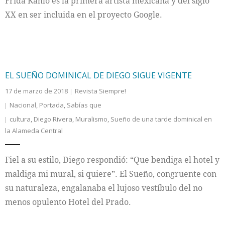
Frida Kahlo es la primera artista mexicana y del siglo
XX en ser incluida en el proyecto Google.
EL SUEÑO DOMINICAL DE DIEGO SIGUE VIGENTE
17 de marzo de 2018
Revista Siempre!
Nacional
,
Portada
,
Sabías que
cultura
,
Diego Rivera
,
Muralismo
,
Sueño de una tarde dominical en
la Alameda Central
Fiel a su estilo, Diego respondió: “Que bendiga el hotel y
maldiga mi mural, si quiere”. El Sueño, congruente con
su naturaleza, engalanaba el lujoso vestíbulo del no
menos opulento Hotel del Prado.