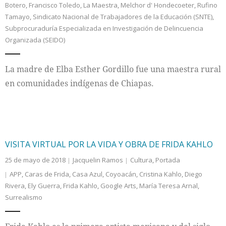
Botero
,
Francisco Toledo
,
La Maestra
,
Melchor d' Hondecoeter
,
Rufino
Tamayo
,
Sindicato Nacional de Trabajadores de la Educación (SNTE)
,
Internacional
Subprocuraduría Especializada en Investigación de Delincuencia
Organizada (SEIDO)
Cultura
La madre de Elba Esther Gordillo fue una maestra rural
en comunidades indígenas de Chiapas.
VISITA VIRTUAL POR LA VIDA Y OBRA DE FRIDA KAHLO
25 de mayo de 2018
Jacquelin Ramos
Cultura
,
Portada
APP
,
Caras de Frida
,
Casa Azul
,
Coyoacán
,
Cristina Kahlo
,
Diego
Rivera
,
Ely Guerra
,
Frida Kahlo
,
Google Arts
,
María Teresa Arnal
,
Surrealismo