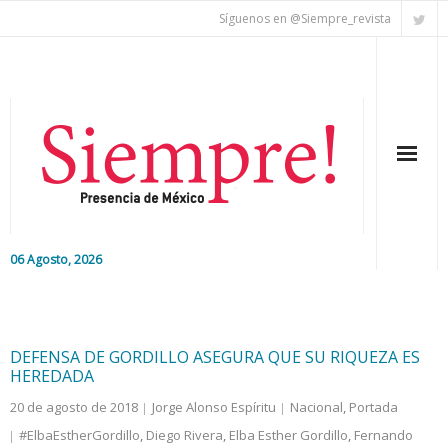
Síguenos en @Siempre_revista
06 Agosto, 2026
Inicio
Editorial
DEFENSA DE GORDILLO ASEGURA QUE SU RIQUEZA ES
HEREDADA
Nacional
20 de agosto de 2018
Jorge Alonso Espíritu
Nacional
,
Portada
#ElbaEstherGordillo
,
Diego Rivera
,
Elba Esther Gordillo
,
Fernando
Colaboradores