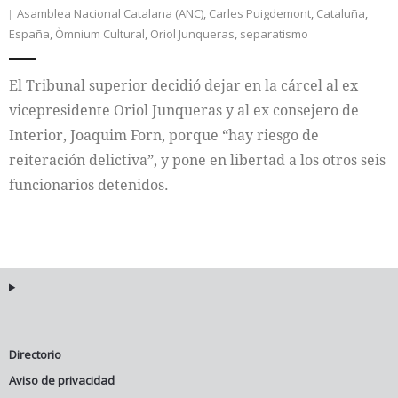
Asamblea Nacional Catalana (ANC)
,
Carles Puigdemont
,
Cataluña
,
España
,
Òmnium Cultural
,
Oriol Junqueras
,
separatismo
Internacional
Cultura
El Tribunal superior decidió dejar en la cárcel al ex
vicepresidente Oriol Junqueras y al ex consejero de
Interior, Joaquim Forn, porque “hay riesgo de
reiteración delictiva”, y pone en libertad a los otros seis
funcionarios detenidos.
Directorio
Aviso de privacidad