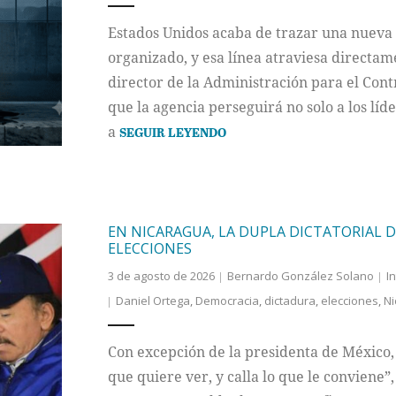
Estados Unidos acaba de trazar una nueva 
organizado, y esa línea atraviesa directam
director de la Administración para el Cont
que la agencia perseguirá no solo a los líd
a
SEGUIR LEYENDO
EN NICARAGUA, LA DUPLA DICTATORIAL D
ELECCIONES
3 de agosto de 2026
Bernardo González Solano
I
Daniel Ortega
,
Democracia
,
dictadura
,
elecciones
,
Ni
Con excepción de la presidenta de México,
que quiere ver, y calla lo que le conviene”