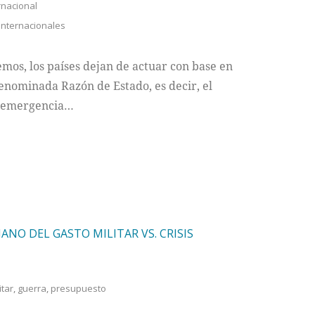
rnacional
internacionales
emos, los países dejan de actuar con base en
denominada Razón de Estado, es decir, el
e emergencia…
ANO DEL GASTO MILITAR VS. CRISIS
itar
,
guerra
,
presupuesto