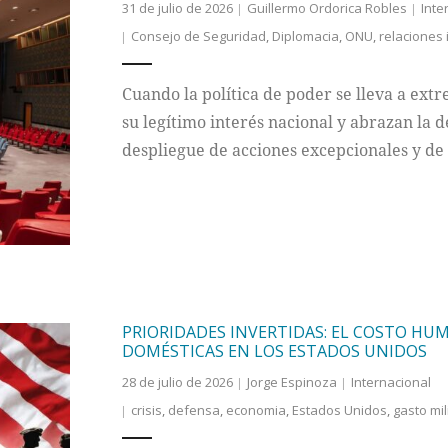
31 de julio de 2026
Guillermo Ordorica Robles
Inte
Consejo de Seguridad
,
Diplomacia
,
ONU
,
relaciones 
Cuando la política de poder se lleva a extr
su legítimo interés nacional y abrazan la 
despliegue de acciones excepcionales y d
PRIORIDADES INVERTIDAS: EL COSTO HUM
DOMÉSTICAS EN LOS ESTADOS UNIDOS
28 de julio de 2026
Jorge Espinoza
Internacional
crisis
,
defensa
,
economia
,
Estados Unidos
,
gasto mil