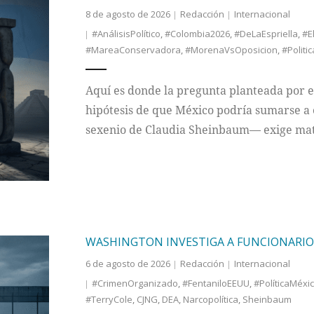
8 de agosto de 2026
Redacción
Internacional
#AnálisisPolítico
,
#Colombia2026
,
#DeLaEspriella
,
#E
#MareaConservadora
,
#MorenaVsOposicion
,
#Politi
Aquí es donde la pregunta planteada por 
hipótesis de que México podría sumarse a 
sexenio de Claudia Sheinbaum— exige mat
WASHINGTON INVESTIGA A FUNCIONARIOS 
6 de agosto de 2026
Redacción
Internacional
#CrimenOrganizado
,
#FentaniloEEUU
,
#PolíticaMéx
#TerryCole
,
CJNG
,
DEA
,
Narcopolítica
,
Sheinbaum