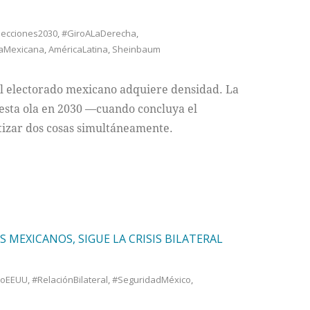
lecciones2030
,
#GiroALaDerecha
,
caMexicana
,
AméricaLatina
,
Sheinbaum
el electorado mexicano adquiere densidad. La
esta ola en 2030 —cuando concluya el
izar dos cosas simultáneamente.
MEXICANOS, SIGUE LA CRISIS BILATERAL
icoEEUU
,
#RelaciónBilateral
,
#SeguridadMéxico
,