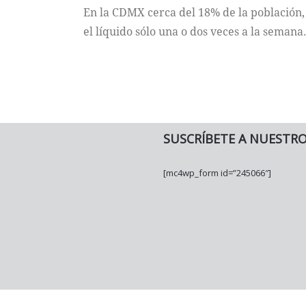
En la CDMX cerca del 18% de la población, 
el líquido sólo una o dos veces a la semana
SUSCRÍBETE A NUESTR
[mc4wp_form id=”245066″]