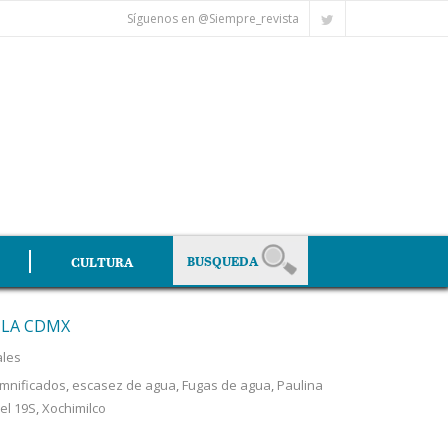
Síguenos en @Siempre_revista
CULTURA
 LA CDMX
ales
mnificados
,
escasez de agua
,
Fugas de agua
,
Paulina
el 19S
,
Xochimilco