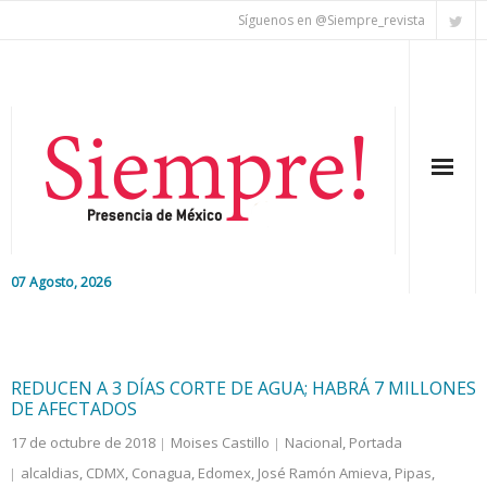
Síguenos en @Siempre_revista
07 Agosto, 2026
Inicio
Editorial
REDUCEN A 3 DÍAS CORTE DE AGUA; HABRÁ 7 MILLONES
DE AFECTADOS
Nacional
17 de octubre de 2018
Moises Castillo
Nacional
,
Portada
alcaldias
,
CDMX
,
Conagua
,
Edomex
,
José Ramón Amieva
,
Pipas
,
Colaboradores