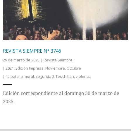
Internacional
Cultura
REVISTA SIEMPRE N° 3746
29 de marzo de 2025
Revista Siempre!
2021
,
Edición Impresa
,
Noviembre
,
Octubre
4t
,
batalla moral
,
seguridad
,
Teuchitlán
,
violencia
Edición correspondiente al domingo 30 de marzo de
2025.