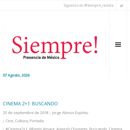
Síguenos en @Siempre_revista
07 Agosto, 2026
Inicio
Editorial
CINEMA 2×1: BUSCANDO
25 de septiembre de 2018
Jorge Alonso Espíritu
Nacional
Cine
,
Cultura
,
Portada
Colaboradores
#Cinema2x1
,
Alberto Arnaut
,
Aneesh Chaganty
,
Buscando
,
Cinema