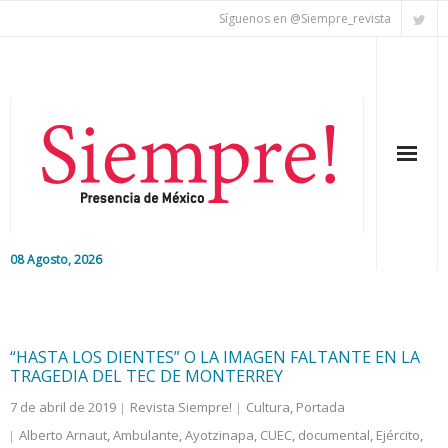
Síguenos en @Siempre_revista
08 Agosto, 2026
Inicio
Editorial
“HASTA LOS DIENTES” O LA IMAGEN FALTANTE EN LA
TRAGEDIA DEL TEC DE MONTERREY
Nacional
7 de abril de 2019
Revista Siempre!
Cultura
,
Portada
Alberto Arnaut
,
Ambulante
,
Ayotzinapa
,
CUEC
,
documental
,
Ejército
,
Colaboradores