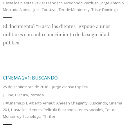
Hasta los dientes
,
Javier Francisco Arredondo Verdugo
,
Jorge Antonio
Mercado Alonso
,
Julio Cortázar
,
Tec de Monterrey
,
Triste Domingo
Internacional
El documental “Hasta los dientes” expone a unos
Cultura
militares con nulo conocimiento de la seguridad
pública.
CINEMA 2×1: BUSCANDO
25 de septiembre de 2018
Jorge Alonso Espíritu
Cine
,
Cultura
,
Portada
#Cinema2x1
,
Alberto Arnaut
,
Aneesh Chaganty
,
Buscando
,
Cinema
2X1
,
Hasta los dientes
,
Película Buscando
,
redes sociales
,
Tec de
Monterrey
,
tecnología
,
Thriller