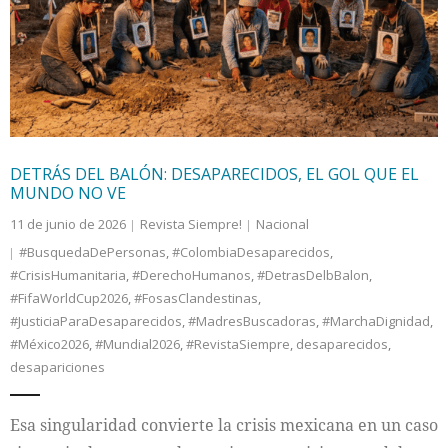
Internacional
Cultura
DETRÁS DEL BALÓN: DESAPARECIDOS, EL GOL QUE EL
MUNDO NO VE
11 de junio de 2026
Revista Siempre!
Nacional
#BusquedaDePersonas
,
#ColombiaDesaparecidos
,
#CrisisHumanitaria
,
#DerechoHumanos
,
#DetrasDelbBalon
,
#FifaWorldCup2026
,
#FosasClandestinas
,
#JusticiaParaDesaparecidos
,
#MadresBuscadoras
,
#MarchaDignidad
,
#México2026
,
#Mundial2026
,
#RevistaSiempre
,
desaparecidos
,
desapariciones
Esa singularidad convierte la crisis mexicana en un caso