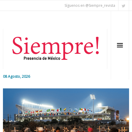
Síguenos en @Siempre_revista
08 Agosto, 2026
Inicio
Editorial
Nacional
Colaboradores