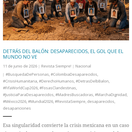
Internacional
Cultura
DETRÁS DEL BALÓN: DESAPARECIDOS, EL GOL QUE EL
MUNDO NO VE
11 de junio de 2026
Revista Siempre!
Nacional
#BusquedaDePersonas
,
#ColombiaDesaparecidos
,
#CrisisHumanitaria
,
#DerechoHumanos
,
#DetrasDelbBalon
,
#FifaWorldCup2026
,
#FosasClandestinas
,
#JusticiaParaDesaparecidos
,
#MadresBuscadoras
,
#MarchaDignidad
,
#México2026
,
#Mundial2026
,
#RevistaSiempre
,
desaparecidos
,
desapariciones
Esa singularidad convierte la crisis mexicana en un caso