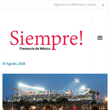
Síguenos en @Siempre_revista
07 Agosto, 2026
Inicio
Editorial
Nacional
Colaboradores