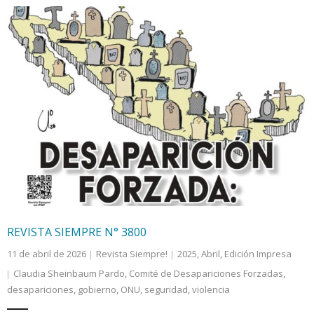
REVISTA SIEMPRE N° 3800
11 de abril de 2026
Revista Siempre!
2025
,
Abril
,
Edición Impresa
Claudia Sheinbaum Pardo
,
Comité de Desapariciones Forzadas
,
desapariciones
,
gobierno
,
ONU
,
seguridad
,
violencia