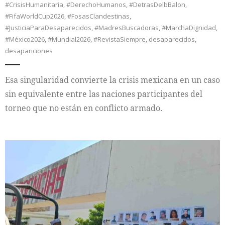
#CrisisHumanitaria
,
#DerechoHumanos
,
#DetrasDelbBalon
,
#FifaWorldCup2026
,
#FosasClandestinas
,
#JusticiaParaDesaparecidos
,
#MadresBuscadoras
,
#MarchaDignidad
,
#México2026
,
#Mundial2026
,
#RevistaSiempre
,
desaparecidos
,
desapariciones
Esa singularidad convierte la crisis mexicana en un caso
sin equivalente entre las naciones participantes del
torneo que no están en conflicto armado.