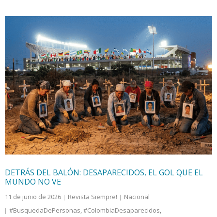
DETRÁS DEL BALÓN: DESAPARECIDOS, EL GOL QUE EL
MUNDO NO VE
11 de junio de 2026
Revista Siempre!
Nacional
#BusquedaDePersonas
,
#ColombiaDesaparecidos
,