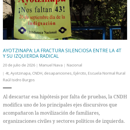
Internacional
Cultura
AYOTZINAPA: LA FRACTURA SILENCIOSA ENTRE LA 4T
Y SU IZQUIERDA RADICAL
20 de julio de 2026
Manuel Nava
Nacional
4t
,
Ayotzinapa
,
CNDH
,
desapariciones
,
Ejército
,
Escuela Normal Rural
Raúl Isidro Burgos
Al descartar esa hipótesis por falta de pruebas, la CNDH
modifica uno de los principales ejes discursivos que
acompañaron la movilización de familiares,
organizaciones civiles y sectores políticos de izquierda.