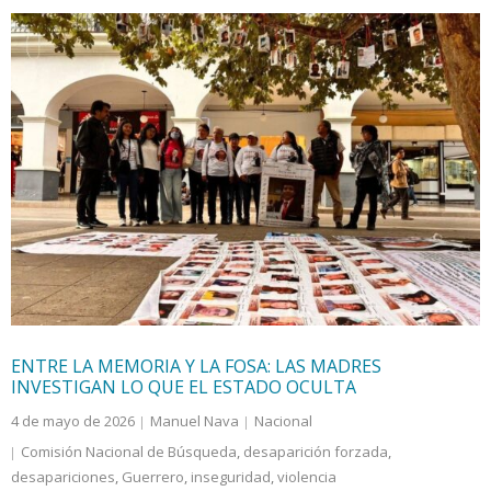
ENTRE LA MEMORIA Y LA FOSA: LAS MADRES
INVESTIGAN LO QUE EL ESTADO OCULTA
4 de mayo de 2026
Manuel Nava
Nacional
Comisión Nacional de Búsqueda
,
desaparición forzada
,
desapariciones
,
Guerrero
,
inseguridad
,
violencia