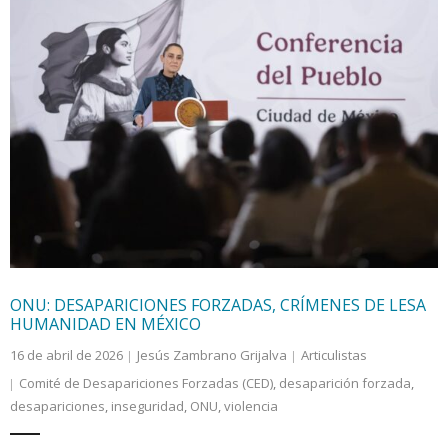
ONU: DESAPARICIONES FORZADAS, CRÍMENES DE LESA
HUMANIDAD EN MÉXICO
16 de abril de 2026
Jesús Zambrano Grijalva
Articulistas
Comité de Desapariciones Forzadas (CED)
,
desaparición forzada
,
desapariciones
,
inseguridad
,
ONU
,
violencia