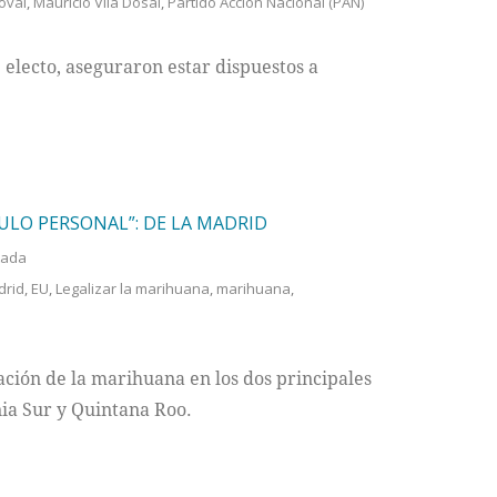
oval
,
Mauricio Vila Dosal
,
Partido Acción Nacional (PAN)
 electo, aseguraron estar dispuestos a
ULO PERSONAL”: DE LA MADRID
tada
drid
,
EU
,
Legalizar la marihuana
,
marihuana
,
zación de la marihuana en los dos principales
nia Sur y Quintana Roo.