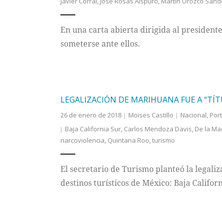
Javier Corral
,
José Rosas Aíspuro
,
Martín Orozco Sand
En una carta abierta dirigida al presidente
someterse ante ellos.
LEGALIZACIÓN DE MARIHUANA FUE A “TÍT
26 de enero de 2018
Moises Castillo
Nacional
,
Por
Baja California Sur
,
Carlos Mendoza Davis
,
De la Ma
narcoviolencia
,
Quintana Roo
,
turismo
El secretario de Turismo planteó la legali
destinos turísticos de México: Baja Califor