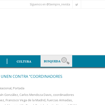
Síguenos en @Siempre_revista
CULTURA
E UNEN CONTRA “COORDINADORES
Nacional
,
Portada
uín González
,
Carlos Mendoza Davis
,
coordinadores
uez
,
Francisco Vega de la Madrid
,
Fuerzas Armadas
,