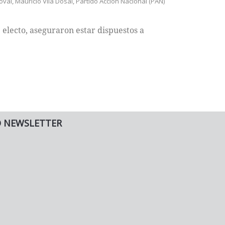
oval
,
Mauricio Vila Dosal
,
Partido Acción Nacional (PAN)
 electo, aseguraron estar dispuestos a
O NEWSLETTER