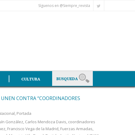
Síguenos en @Siempre_revista
CULTURA
E UNEN CONTRA “COORDINADORES
Nacional
,
Portada
uín González
,
Carlos Mendoza Davis
,
coordinadores
uez
,
Francisco Vega de la Madrid
,
Fuerzas Armadas
,