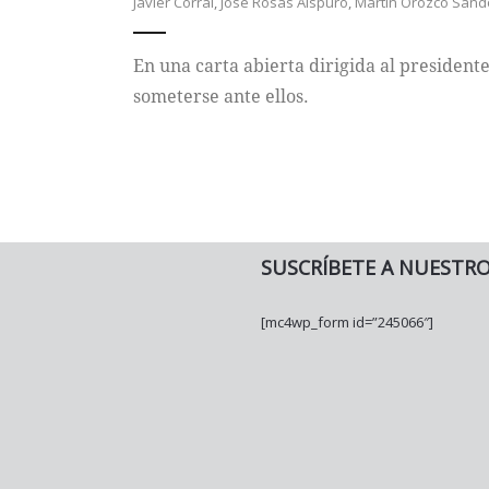
Javier Corral
,
José Rosas Aíspuro
,
Martín Orozco Sand
En una carta abierta dirigida al presidente
someterse ante ellos.
SUSCRÍBETE A NUESTR
[mc4wp_form id=”245066″]