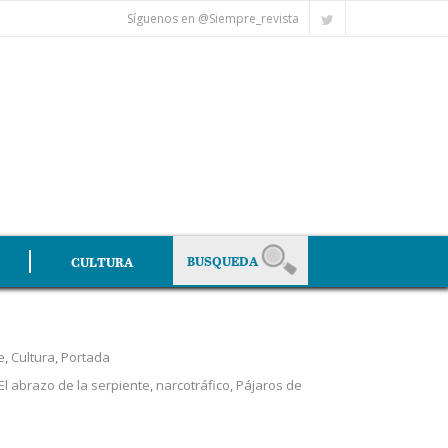
Síguenos en @Siempre_revista
CULTURA
e
,
Cultura
,
Portada
El abrazo de la serpiente
,
narcotráfico
,
Pájaros de