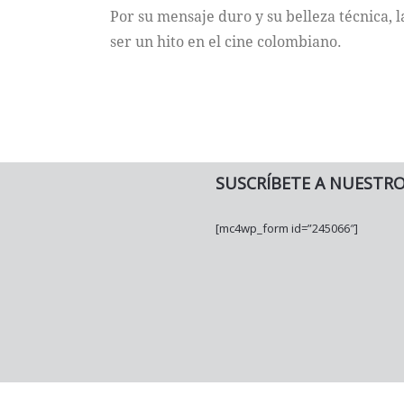
Por su mensaje duro y su belleza técnica, 
ser un hito en el cine colombiano.
SUSCRÍBETE A NUESTR
[mc4wp_form id=”245066″]