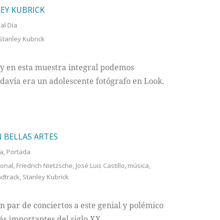
EY KUBRICK
 al Día
Stanley Kubrick
, y en esta muestra integral podemos
odavía era un adolescente fotógrafo en Look.
N BELLAS ARTES
ía
,
Portada
ional
,
Friedrich Nietzsche
,
José Luis Castillo
,
música
,
dtrack
,
Stanley Kubrick
 par de conciertos a este genial y polémico
ás importantes del siglo XX.