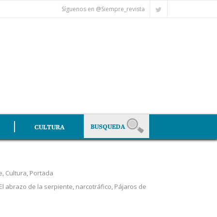
Síguenos en @Siempre_revista
CULTURA
e
,
Cultura
,
Portada
El abrazo de la serpiente
,
narcotráfico
,
Pájaros de