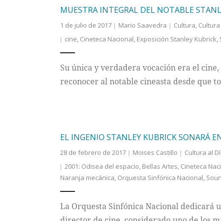
MUESTRA INTEGRAL DEL NOTABLE STANL
1 de julio de 2017
Mario Saavedra
Cultura
,
Cultura
cine
,
Cineteca Nacional
,
Exposición Stanley Kubrick
,
Su única y verdadera vocación era el cine
reconocer al notable cineasta desde que t
EL INGENIO STANLEY KUBRICK SONARÁ E
28 de febrero de 2017
Moises Castillo
Cultura al D
2001: Odisea del espacio
,
Bellas Artes
,
Cineteca Nac
Naranja mecánica
,
Orquesta Sinfónica Nacional
,
Soun
La Orquesta Sinfónica Nacional dedicará un
director de cine, considerado uno de los m