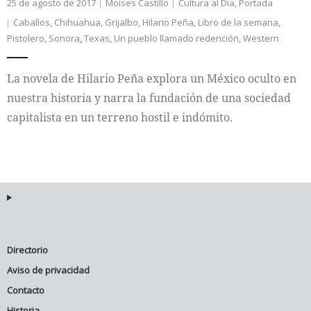
25 de agosto de 2017
Moises Castillo
Cultura al Día
,
Portada
Caballos
,
Chihuahua
,
Grijalbo
,
Hilario Peña
,
Libro de la semana
,
Pistolero
,
Sonora
,
Texas
,
Un pueblo llamado redención
,
Western
La novela de Hilario Peña explora un México oculto en
nuestra historia y narra la fundación de una sociedad
capitalista en un terreno hostil e indómito.
Directorio
Aviso de privacidad
Contacto
Historia