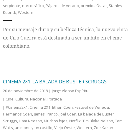
serpiente
,
narcotráfico
,
Pájaros de verano
,
premios Óscar
,
Stanley
Internacional
Kubrick
,
Western
Cultura
Por su mensaje duro y su belleza técnica, la nueva cinta
de Ciro Guerra está destinada a ser un hito en el cine
colombiano.
CINEMA 2×1: LA BALADA DE BUSTER SCRUGGS
20 de noviembre de 2018
Jorge Alonso Espíritu
Cine
,
Cultura
,
Nacional
,
Portada
#Cinema2x1
,
Cinema 2X1
,
Ethan Coen
,
Festival de Venecia
,
Hermanos Coen
,
James Franco
,
Joel Coen
,
La balada de Buster
Scruggs
,
Liam Neeson
,
Muchos hijos
,
Netflix
,
Tim Blake Nelson
,
Tom
Waits
,
un mono y un castillo
,
Viejo Oeste
,
Western
,
Zoe Kazan