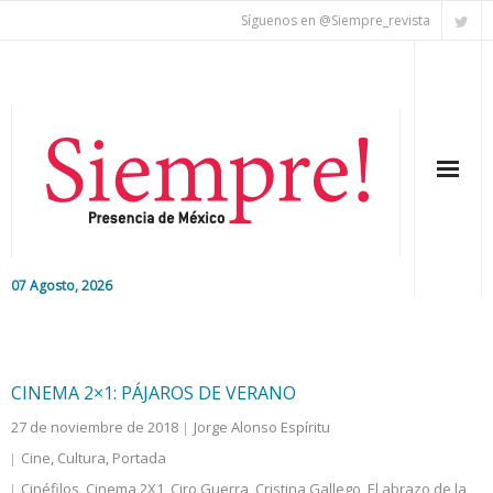
Síguenos en @Siempre_revista
07 Agosto, 2026
Inicio
Editorial
CINEMA 2×1: PÁJAROS DE VERANO
27 de noviembre de 2018
Jorge Alonso Espíritu
Nacional
Cine
,
Cultura
,
Portada
Colaboradores
Cinéfilos
,
Cinema 2X1
,
Ciro Guerra
,
Cristina Gallego
,
El abrazo de la