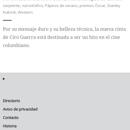
serpiente
,
narcotráfico
,
Pájaros de verano
,
premios Óscar
,
Stanley
Internacional
Kubrick
,
Western
Cultura
Por su mensaje duro y su belleza técnica, la nueva cinta
de Ciro Guerra está destinada a ser un hito en el cine
colombiano.
Directorio
Aviso de privacidad
Contacto
Historia