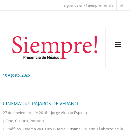
Síguenos en @Siempre_revista
10 Agosto, 2026
Inicio
Editorial
CINEMA 2×1: PÁJAROS DE VERANO
27 de noviembre de 2018
Jorge Alonso Espíritu
Nacional
Cine
,
Cultura
,
Portada
Colaboradores
Cinéfilos
,
Cinema 2X1
,
Ciro Guerra
,
Cristina Gallego
,
El abrazo de la