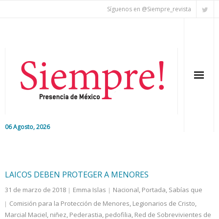
Síguenos en @Siempre_revista
06 Agosto, 2026
Inicio
Editorial
LAICOS DEBEN PROTEGER A MENORES
31 de marzo de 2018
Emma Islas
Nacional
,
Portada
,
Sabías que
Nacional
Comisión para la Protección de Menores
,
Legionarios de Cristo
,
Marcial Maciel
Colaboradores
,
niñez
,
Pederastia
,
pedofilia
,
Red de Sobrevivientes de