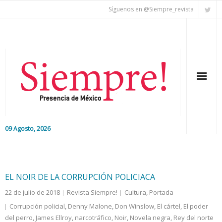
Síguenos en @Siempre_revista
09 Agosto, 2026
Inicio
Editorial
EL NOIR DE LA CORRUPCIÓN POLICIACA
22 de julio de 2018
Revista Siempre!
Cultura
,
Portada
Nacional
Corrupción policial
,
Denny Malone
,
Don Winslow
,
El cártel
,
El poder
del perro
Colaboradores
,
James Ellroy
,
narcotráfico
,
Noir
,
Novela negra
,
Rey del norte