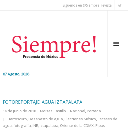
Síguenos en @Siempre_revista
07 Agosto, 2026
Inicio
Editorial
FOTOREPORTAJE: AGUA IZTAPALAPA
16 de junio de 2018
Moises Castillo
Nacional
,
Portada
Nacional
Cuartoscuro
,
Desabasto de agua
,
Elecciones México
,
Escases de
agua
Colaboradores
,
fotografía
,
INE
,
Iztapalapa
,
Oriente de la CDMX
,
Pipas