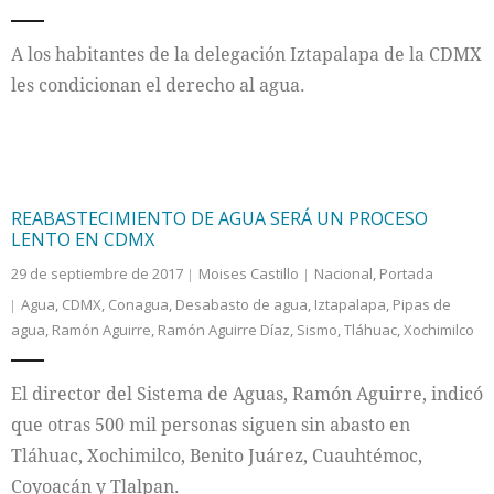
Internacional
A los habitantes de la delegación Iztapalapa de la CDMX
les condicionan el derecho al agua.
Cultura
REABASTECIMIENTO DE AGUA SERÁ UN PROCESO
LENTO EN CDMX
29 de septiembre de 2017
Moises Castillo
Nacional
,
Portada
Agua
,
CDMX
,
Conagua
,
Desabasto de agua
,
Iztapalapa
,
Pipas de
agua
,
Ramón Aguirre
,
Ramón Aguirre Díaz
,
Sismo
,
Tláhuac
,
Xochimilco
El director del Sistema de Aguas, Ramón Aguirre, indicó
que otras 500 mil personas siguen sin abasto en
Tláhuac, Xochimilco, Benito Juárez, Cuauhtémoc,
Coyoacán y Tlalpan.