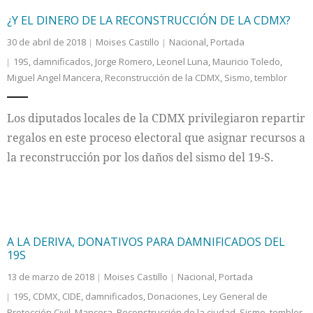
¿Y EL DINERO DE LA RECONSTRUCCIÓN DE LA CDMX?
30 de abril de 2018
Moises Castillo
Nacional
,
Portada
19S
,
damnificados
,
Jorge Romero
,
Leonel Luna
,
Mauricio Toledo
,
Miguel Angel Mancera
,
Reconstrucción de la CDMX
,
Sismo
,
temblor
Los diputados locales de la CDMX privilegiaron repartir
regalos en este proceso electoral que asignar recursos a
la reconstrucción por los daños del sismo del 19-S.
A LA DERIVA, DONATIVOS PARA DAMNIFICADOS DEL
19S
13 de marzo de 2018
Moises Castillo
Nacional
,
Portada
19S
,
CDMX
,
CIDE
,
damnificados
,
Donaciones
,
Ley General de
Protección Civil
,
Mancera
,
Reconstrucción de la ciudad
,
Sismo
,
temblor