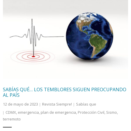
SABÍAS QUÉ… LOS TEMBLORES SIGUEN PREOCUPANDO
AL PAÍS
12 de mayo de 2023
Revista Siempre!
Sabías que
CDMX
,
emergencia
,
plan de emergencia
,
Protección Civil
,
Sismo
,
terremoto