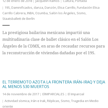
12 de enero de 2018
Jacquelin Ramos
Cultura
,
Portada
19S
,
Daminificados
,
danza
,
Danzón
,
Elisa Carrillo
,
Fundación Elisa
Carrillo Cabrera
,
INBA
,
Ozumba
,
Salón los Ángeles
,
Sismo
,
Staatsballett de Berlín
La prestigiosa bailarina mexicana impartió una
multitudinaria clase de ballet clásico en el Salón Los
Ángeles de la CDMX, en aras de recaudar recursos para
la reconstrucción de viviendas dañadas por el 19S.
EL TERREMOTO AZOTA LA FRONTERA IRÁN-IRAQ Y DEJA
AL MENOS 530 MUERTOS
14 de noviembre de 2017
ElIMPARCIAL.ES
El Imparcial
Actividad sísmica
,
Irán e Irak
,
Réplicas
,
Sismo
,
Tragedia en Medio
oriente