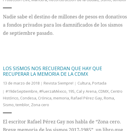
Nadie sabe el destino de millones de pesos en donativos
a fondos privados para los damnificados de los sismos
de septiembre pasado.
LOS SISMOS NOS RECUERDAN QUE HAY QUE
RECUPERAR LA MEMORIA DE LA CDMX
13 de marzo de 2018
Revista Siempre!
Cultura
,
Portada
#19deSeptiembre
,
#FuerzaMéxico
,
19S
,
Cal y Arena
,
CDMX
,
Centro
Histórico
,
Condesa
,
Crónica
,
memoria
,
Rafael Pérez Gay
,
Roma
,
Sismo
,
temblor
,
Zona cero
El escritor Rafael Pérez Gay nos habla de “Zona cero.
Breve memoria de los sismos 2017-1985”, un libro que