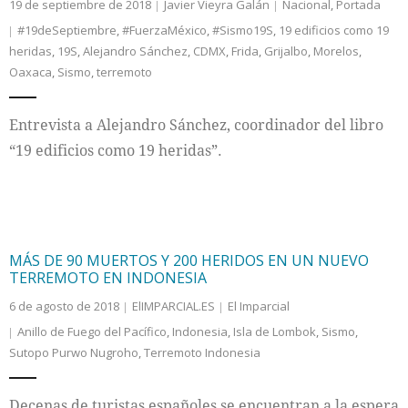
19 de septiembre de 2018
Javier Vieyra Galán
Nacional
,
Portada
#19deSeptiembre
,
#FuerzaMéxico
,
#Sismo19S
,
19 edificios como 19
heridas
,
19S
,
Alejandro Sánchez
,
CDMX
,
Frida
,
Grijalbo
,
Morelos
,
Oaxaca
,
Sismo
,
terremoto
Entrevista a Alejandro Sánchez, coordinador del libro
“19 edificios como 19 heridas”.
MÁS DE 90 MUERTOS Y 200 HERIDOS EN UN NUEVO
TERREMOTO EN INDONESIA
6 de agosto de 2018
ElIMPARCIAL.ES
El Imparcial
Anillo de Fuego del Pacífico
,
Indonesia
,
Isla de Lombok
,
Sismo
,
Sutopo Purwo Nugroho
,
Terremoto Indonesia
Decenas de turistas españoles se encuentran a la espera