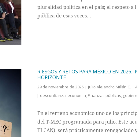
pluralidad política en el país; el respeto a 
pública de esas voces…
RIESGOS Y RETOS PARA MÉXICO EN 2026:
HORIZONTE
29 de noviembre de 2025
Julio Alejandro Millán C.
A
desconfianza
,
economia
,
Finanzas públicas
,
gobier
En el terreno económico uno de los princip
del T-MEC programada para julio. Este ac
TLCAN), será prácticamente renegociado y 