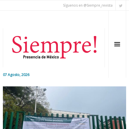
Síguenos en @Siempre_revista
07 Agosto, 2026
Inicio
Editorial
Nacional
Colaboradores