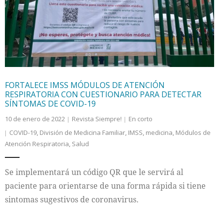
Internacional
Cultura
FORTALECE IMSS MÓDULOS DE ATENCIÓN
RESPIRATORIA CON CUESTIONARIO PARA DETECTAR
SÍNTOMAS DE COVID-19
10 de enero de 2022
Revista Siempre!
En corto
COVID-19
,
División de Medicina Familiar
,
IMSS
,
medicina
,
Módulos de
Atención Respiratoria
,
Salud
Se implementará un código QR que le servirá al
paciente para orientarse de una forma rápida si tiene
sintomas sugestivos de coronavirus.