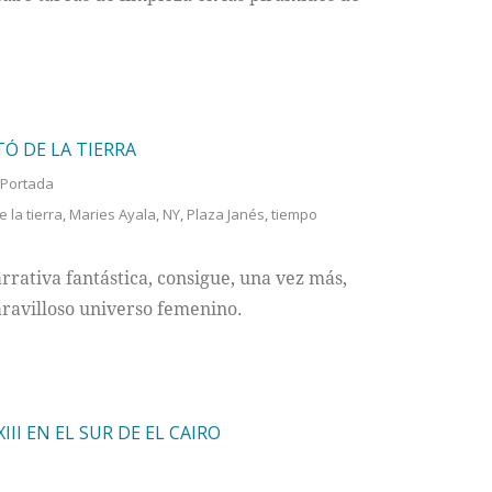
TÓ DE LA TIERRA
Portada
 la tierra
,
Maries Ayala
,
NY
,
Plaza Janés
,
tiempo
arrativa fantástica, consigue, una vez más,
ravilloso universo femenino.
II EN EL SUR DE EL CAIRO