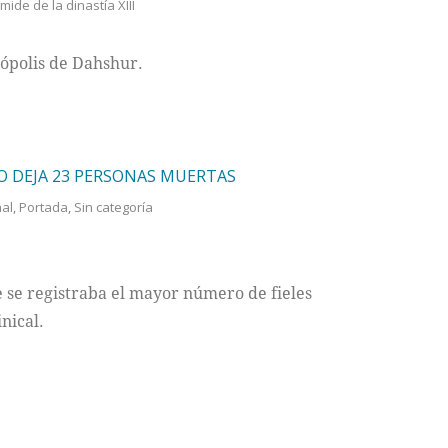
mide de la dinastía XIII
rópolis de Dahshur.
O DEJA 23 PERSONAS MUERTAS
nal
,
Portada
,
Sin categoría
 se registraba el mayor número de fieles
nical.