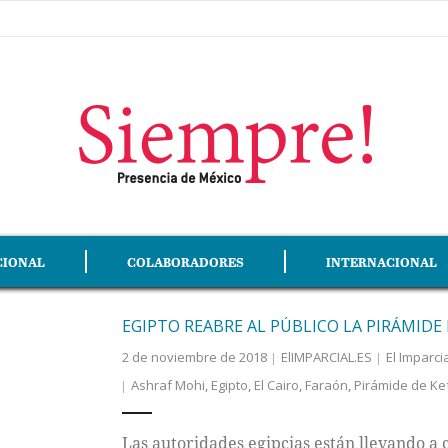
CIONAL
COLABORADORES
INTERNACIONAL
EGIPTO REABRE AL PÚBLICO LA PIRÁMIDE 
2 de noviembre de 2018
ElIMPARCIAL.ES
El Imparci
Ashraf Mohi
,
Egipto
,
El Cairo
,
Faraón
,
Pirámide de Ke
Las autoridades egipcias están llevando a 