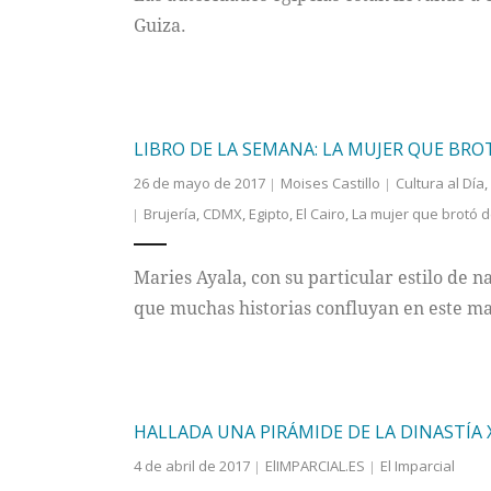
Guiza.
LIBRO DE LA SEMANA: LA MUJER QUE BRO
26 de mayo de 2017
Moises Castillo
Cultura al Día
,
Brujería
,
CDMX
,
Egipto
,
El Cairo
,
La mujer que brotó de
Maries Ayala, con su particular estilo de n
que muchas historias confluyan en este ma
HALLADA UNA PIRÁMIDE DE LA DINASTÍA XI
4 de abril de 2017
ElIMPARCIAL.ES
El Imparcial