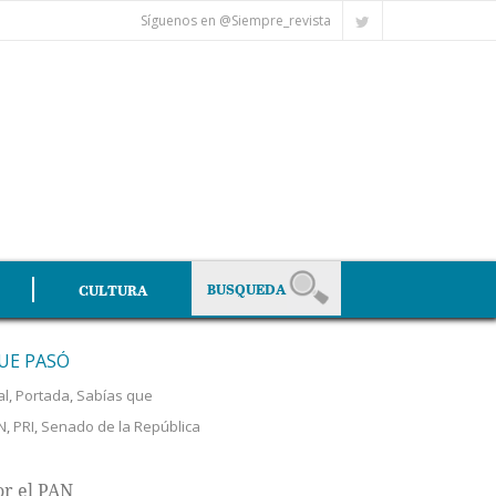
Síguenos en @Siempre_revista
CULTURA
UE PASÓ
al
,
Portada
,
Sabías que
N
,
PRI
,
Senado de la República
or el PAN