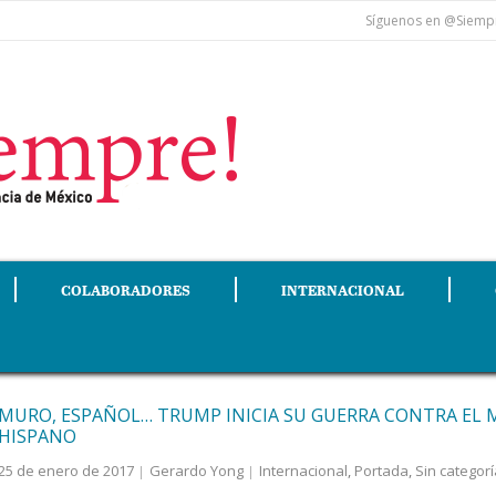
Síguenos en @Siempr
COLABORADORES
INTERNACIONAL
MURO, ESPAÑOL… TRUMP INICIA SU GUERRA CONTRA EL
HISPANO
25 de enero de 2017
Gerardo Yong
Internacional
,
Portada
,
Sin categor