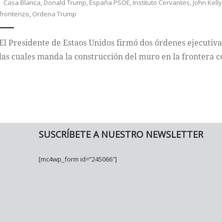
Casa Blanca
,
Donald Trump
,
España PSOE
,
Instituto Cervantes
,
John Kell
fronterizo
,
Ordena Trump
El Presidente de Estaos Unidos firmó dos órdenes ejecutiva
las cuales manda la construcción del muro en la frontera 
SUSCRÍBETE A NUESTRO NEWSLETTER
[mc4wp_form id=”245066″]