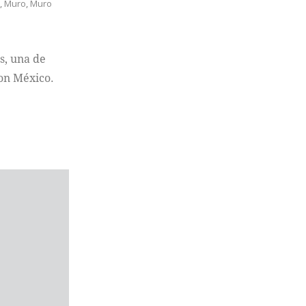
y
,
Muro
,
Muro
s, una de
con México.