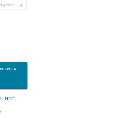
e_revista
CULTURA
 MUNDO
ía