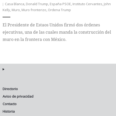
Casa Blanca
,
Donald Trump
,
España PSOE
,
Instituto Cervantes
,
John
Kelly
,
Muro
,
Muro fronterizo
,
Ordena Trump
Internacional
Cultura
El Presidente de Estaos Unidos firmó dos órdenes
ejecutivas, una de las cuales manda la construcción del
muro en la frontera con México.
Directorio
Aviso de privacidad
Contacto
Historia