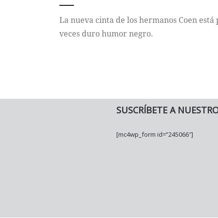
La nueva cinta de los hermanos Coen está 
veces duro humor negro.
SUSCRÍBETE A NUESTR
[mc4wp_form id=”245066″]