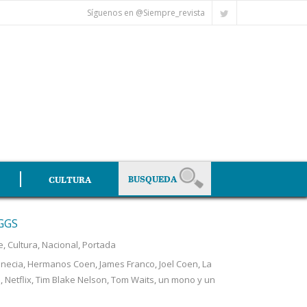
Síguenos en @Siempre_revista
CULTURA
GGS
e
,
Cultura
,
Nacional
,
Portada
enecia
,
Hermanos Coen
,
James Franco
,
Joel Coen
,
La
s
,
Netflix
,
Tim Blake Nelson
,
Tom Waits
,
un mono y un