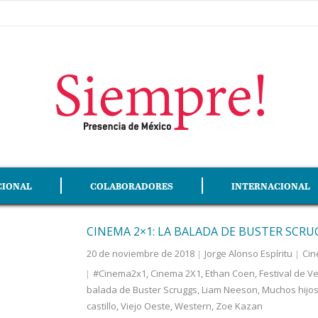
CIONAL
COLABORADORES
INTERNACIONAL
CINEMA 2×1: LA BALADA DE BUSTER SCRU
20 de noviembre de 2018
Jorge Alonso Espíritu
Cin
#Cinema2x1
,
Cinema 2X1
,
Ethan Coen
,
Festival de V
balada de Buster Scruggs
,
Liam Neeson
,
Muchos hijo
castillo
,
Viejo Oeste
,
Western
,
Zoe Kazan