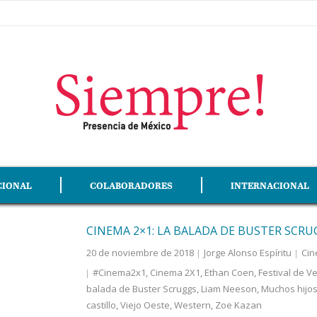
CIONAL
COLABORADORES
INTERNACIONAL
CINEMA 2×1: LA BALADA DE BUSTER SCRU
20 de noviembre de 2018
Jorge Alonso Espíritu
Cin
#Cinema2x1
,
Cinema 2X1
,
Ethan Coen
,
Festival de V
balada de Buster Scruggs
,
Liam Neeson
,
Muchos hijo
castillo
,
Viejo Oeste
,
Western
,
Zoe Kazan