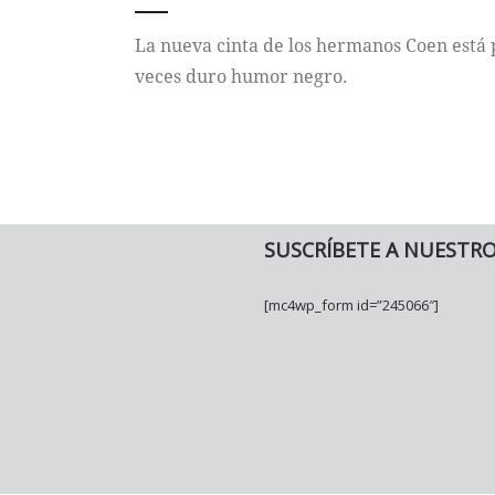
La nueva cinta de los hermanos Coen está 
veces duro humor negro.
SUSCRÍBETE A NUESTR
[mc4wp_form id=”245066″]