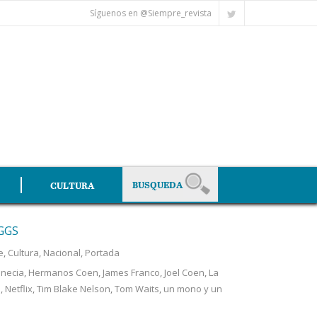
Síguenos en @Siempre_revista
CULTURA
GGS
e
,
Cultura
,
Nacional
,
Portada
enecia
,
Hermanos Coen
,
James Franco
,
Joel Coen
,
La
s
,
Netflix
,
Tim Blake Nelson
,
Tom Waits
,
un mono y un