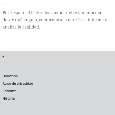
Internacional
Por respeto al lector, los medios deberían informar
desde qué ángulo, compromiso o interés se informa y
Cultura
analiza la realidad.
Directorio
Aviso de privacidad
Contacto
Historia