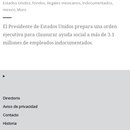
Estados Unidos
,
Fondos
,
Ilegales mexicanos
,
Indocumentados
,
mexico
,
Muro
Internacional
El Presidente de Estados Unidos prepara una orden
Cultura
ejecutiva para clausurar ayuda social a más de 3.1
millones de empleados indocumentados.
Directorio
Aviso de privacidad
Contacto
Historia