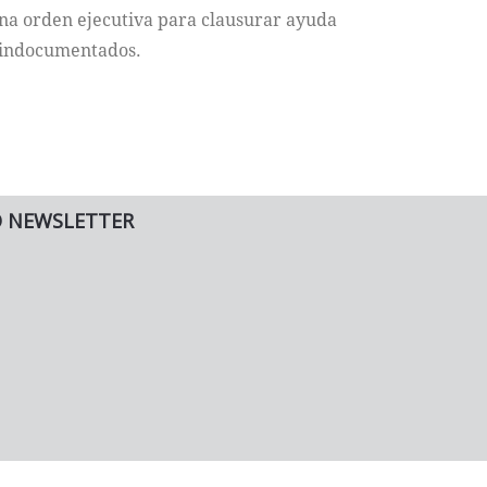
na orden ejecutiva para clausurar ayuda
s indocumentados.
O NEWSLETTER