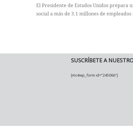
El Presidente de Estados Unidos prepara u
social a más de 3.1 millones de empleado
SUSCRÍBETE A NUESTR
[mc4wp_form id=”245066″]