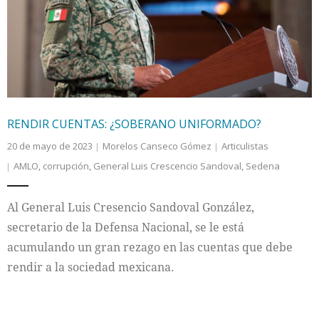
Internacional
Cultura
RENDIR CUENTAS: ¿SOBERANO UNIFORMADO?
20 de mayo de 2023
Morelos Canseco Gómez
Articulistas
AMLO
,
corrupción
,
General Luis Crescencio Sandoval
,
Sedena
Al General Luis Cresencio Sandoval González,
secretario de la Defensa Nacional, se le está
acumulando un gran rezago en las cuentas que debe
rendir a la sociedad mexicana.