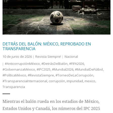
Internacional
Cultura
DETRÁS DEL BALÓN: MÉXICO, REPROBADO EN
TRANSPARENCIA
10 de junio de 2026
Revista Siempre!
Nacional
#AnticorrupciónMéxico
,
#DetrásDelBalón
,
#FIFA2026
,
#GobernanzaMéxico
,
#IPC2025
,
#Mundial2026
,
#MundialDeFútbol
,
#PolíticaMéxico
,
#RevistaSiempre
,
#TorneoDeLaCorrupción
,
#TransparenciaInternacional
,
corrupción
,
impunidad
,
mexico
,
Transparencia
Mientras el balón rueda en los estadios de México,
Estados Unidos y Canadá, los números del IPC 2025