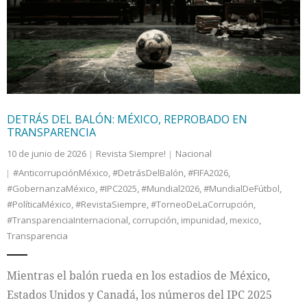
Internacional
Cultura
DETRÁS DEL BALÓN: MÉXICO, REPROBADO EN
TRANSPARENCIA
10 de junio de 2026
Revista Siempre!
Nacional
#AnticorrupciónMéxico
,
#DetrásDelBalón
,
#FIFA2026
,
#GobernanzaMéxico
,
#IPC2025
,
#Mundial2026
,
#MundialDeFútbol
,
#PolíticaMéxico
,
#RevistaSiempre
,
#TorneoDeLaCorrupción
,
#TransparenciaInternacional
,
corrupción
,
impunidad
,
mexico
,
Transparencia
Mientras el balón rueda en los estadios de México,
Estados Unidos y Canadá, los números del IPC 2025