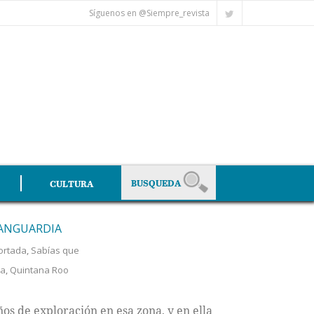
Síguenos en @Siempre_revista
CULTURA
VANGUARDIA
ortada
,
Sabías que
da
,
Quintana Roo
os de exploración en esa zona, y en ella