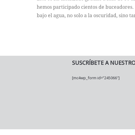
hemos participado cientos de buceadores. 
bajo el agua, no solo a la oscuridad, sino t
SUSCRÍBETE A NUESTR
[mc4wp_form id=”245066″]