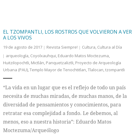
EL TZOMPANTLI, LOS ROSTROS QUE VOLVIERON A VER
A LOS VIVOS
19 de agosto de 2017
Revista Siempre!
Cultura
,
Cultura al Día
arqueología
,
Coyolxauhqui
,
Eduardo Matos Moctezuma
,
Huitzilopochtli
,
Mictlán
,
Panquetzaliztli
,
Proyecto de Arqueología
Urbana (PAU)
,
Templo Mayor de Tenochtitlan
,
Tlalocan
,
tzompantli
“La vida en un lugar que es el reflejo de todo un país
necesita de muchas miradas, de muchas manos, de la
diversidad de pensamientos y conocimientos, para
retratar esa complejidad a fondo. Le debemos, al
menos, eso a nuestra historia”: Eduardo Matos
Moctezuma/Arqueólogo