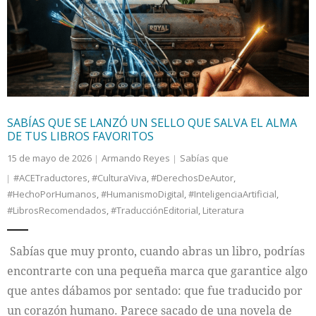
Internacional
Cultura
SABÍAS QUE SE LANZÓ UN SELLO QUE SALVA EL ALMA
DE TUS LIBROS FAVORITOS
15 de mayo de 2026
Armando Reyes
Sabías que
#ACETraductores
,
#CulturaViva
,
#DerechosDeAutor
,
#HechoPorHumanos
,
#HumanismoDigital
,
#InteligenciaArtificial
,
#LibrosRecomendados
,
#TraducciónEditorial
,
Literatura
Sabías que muy pronto, cuando abras un libro, podrías
encontrarte con una pequeña marca que garantice algo
que antes dábamos por sentado: que fue traducido por
un corazón humano. Parece sacado de una novela de