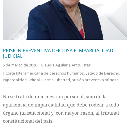
Internacional
Cultura
PRISIÓN PREVENTIVA OFICIOSA E IMPARCIALIDAD
JUDICIAL
5 de marzo de 2026
Claudia Aguilar
Articulistas
Corte Interamericana de derechos humanos
,
Estado de Derecho
,
Imparcialidad judicial
,
justicia
,
Libertad
,
prisión preventiva oficiosa
No se trata de una cuestión personal, sino de la
apariencia de imparcialidad que debe rodear a todo
órgano jurisdiccional y, con mayor razón, al tribunal
constitucional del país.