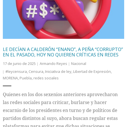
Internacional
Cultura
LE DECÍAN A CALDERÓN “ENANO”, A PEÑA “CORRUPTO”
EN EL PASADO, HOY NO QUIEREN CRÍTICAS EN REDES
17 de junio de 2025
Armando Reyes
Nacional
#leycensura
,
Censura
,
Iniciativa de ley
,
Libertad de Expresión
,
MORENA
,
Puebla
,
redes sociales
Quienes en los dos sexenios anteriores aprovecharon
las redes sociales para criticar, burlarse y hacer
escarnio de los presidentes en turno y de políticos de
partidos distintos al suyo, ahora buscan regular estas
plataformas para evitar que dichas situaciones se