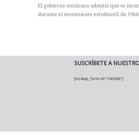
El gobierno mexicano admitió que se incu
durante el movimiento estudiantil de 1968
SUSCRÍBETE A NUESTR
[mc4wp_form id=”245066″]