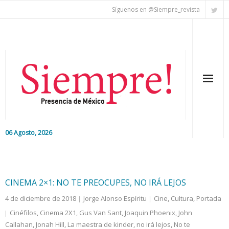
Síguenos en @Siempre_revista
06 Agosto, 2026
Inicio
Editorial
CINEMA 2×1: NO TE PREOCUPES, NO IRÁ LEJOS
4 de diciembre de 2018
Jorge Alonso Espíritu
Cine
,
Cultura
,
Portada
Nacional
Cinéfilos
,
Cinema 2X1
,
Gus Van Sant
,
Joaquin Phoenix
,
John
Callahan
Colaboradores
,
Jonah Hill
,
La maestra de kinder
,
no irá lejos
,
No te