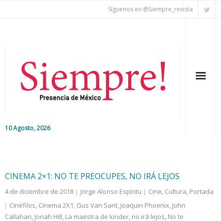
Síguenos en @Siempre_revista
10 Agosto, 2026
Inicio
Editorial
CINEMA 2×1: NO TE PREOCUPES, NO IRÁ LEJOS
4 de diciembre de 2018
Jorge Alonso Espíritu
Cine
,
Cultura
,
Portada
Nacional
Cinéfilos
,
Cinema 2X1
,
Gus Van Sant
,
Joaquin Phoenix
,
John
Callahan
Colaboradores
,
Jonah Hill
,
La maestra de kinder
,
no irá lejos
,
No te