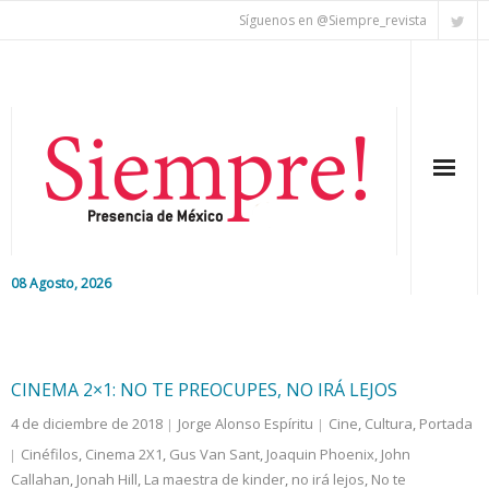
Síguenos en @Siempre_revista
08 Agosto, 2026
Inicio
Editorial
CINEMA 2×1: NO TE PREOCUPES, NO IRÁ LEJOS
4 de diciembre de 2018
Jorge Alonso Espíritu
Cine
,
Cultura
,
Portada
Nacional
Cinéfilos
,
Cinema 2X1
,
Gus Van Sant
,
Joaquin Phoenix
,
John
Callahan
Colaboradores
,
Jonah Hill
,
La maestra de kinder
,
no irá lejos
,
No te