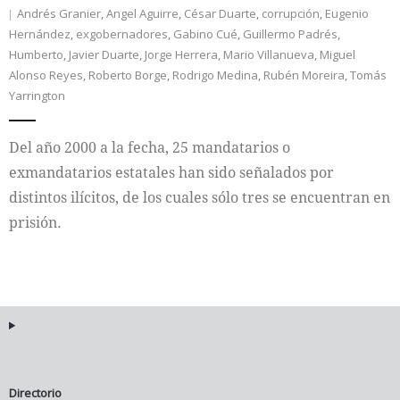
Andrés Granier
,
Angel Aguirre
,
César Duarte
,
corrupción
,
Eugenio
Hernández
,
exgobernadores
,
Gabino Cué
,
Guillermo Padrés
,
Internacional
Humberto
,
Javier Duarte
,
Jorge Herrera
,
Mario Villanueva
,
Miguel
Alonso Reyes
,
Roberto Borge
,
Rodrigo Medina
,
Rubén Moreira
,
Tomás
Cultura
Yarrington
Del año 2000 a la fecha, 25 mandatarios o
exmandatarios estatales han sido señalados por
distintos ilícitos, de los cuales sólo tres se encuentran en
prisión.
Directorio