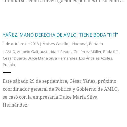
“blindarse” contra investigaciones penales en su contra.
YÁÑEZ, MANO DERECHA DE AMLO, TIENE BODA “FIFÍ”
1 de octubre de 2018
Moises Castillo
Nacional
,
Portada
AMLO
,
Antonio Gali
,
austeridad
,
Beatriz Gutiérrez Müller
,
Boda fifí
,
César Duarte
,
Dulce María Silva Hernández
,
Los Ángeles Azules
,
Puebla
Este sábado 29 de septiembre, César Yáñez, próximo
coordinador general de Política y Gobierno de AMLO,
se casó con la empresaria Dulce María Silva
Hernández.