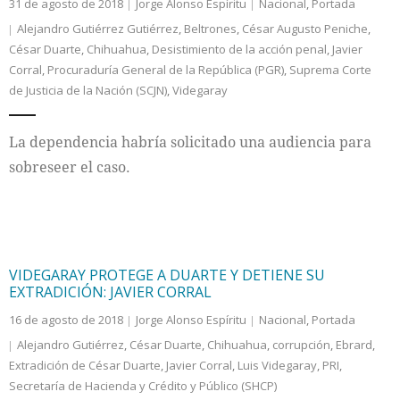
31 de agosto de 2018
Jorge Alonso Espíritu
Nacional
,
Portada
Alejandro Gutiérrez Gutiérrez
,
Beltrones
,
César Augusto Peniche
,
César Duarte
,
Chihuahua
,
Desistimiento de la acción penal
,
Javier
Corral
,
Procuraduría General de la República (PGR)
,
Suprema Corte
de Justicia de la Nación (SCJN)
,
Videgaray
La dependencia habría solicitado una audiencia para
sobreseer el caso.
VIDEGARAY PROTEGE A DUARTE Y DETIENE SU
EXTRADICIÓN: JAVIER CORRAL
16 de agosto de 2018
Jorge Alonso Espíritu
Nacional
,
Portada
Alejandro Gutiérrez
,
César Duarte
,
Chihuahua
,
corrupción
,
Ebrard
,
Extradición de César Duarte
,
Javier Corral
,
Luis Videgaray
,
PRI
,
Secretaría de Hacienda y Crédito y Público (SHCP)