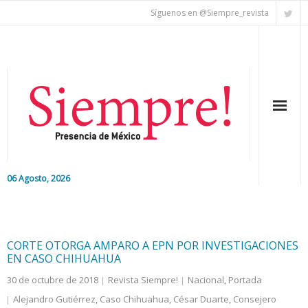
Síguenos en @Siempre_revista
06 Agosto, 2026
Inicio
Editorial
CORTE OTORGA AMPARO A EPN POR INVESTIGACIONES
EN CASO CHIHUAHUA
Nacional
30 de octubre de 2018
Revista Siempre!
Nacional
,
Portada
Alejandro Gutiérrez
,
Caso Chihuahua
,
César Duarte
,
Consejero
Colaboradores