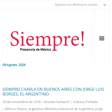
Síguenos en @Siempre_revista
09 Agosto, 2026
Inicio
Editorial
SIEMPRE! CHARLA EN BUENOS AIRES CON JORGE LUIS
BORGES, EL ARGENTINO
Nacional
29 de noviembre de 2018
Revista Siempre!
Cultura
,
Portada
Alfonso Reyes
,
argentina
,
Biblioteca Nacional de Argentina
,
Jorge
Colaboradores